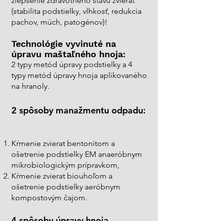
zlepšenie zdravotného stavu zvierat
(stabilita podstielky, vlhkosť, redukcia
pachov, múch, patogénov)!
Technológie vyvinuté na
úpravu maštaľného hnoja:
2 typy metód úpravy podstielky a 4
typy metód úpravy hnoja aplikovaného
na hranoly.
2 spôsoby manažmentu odpadu:
Kŕmenie zvierat bentonitom a
ošetrenie podstielky EM anaeróbnym
mikrobiologickým prípravkom,
Kŕmenie zvierat biouhoľom a
ošetrenie podstielky aeróbnym
kompostovým čajom.
4 spôsoby úpravy hnoja