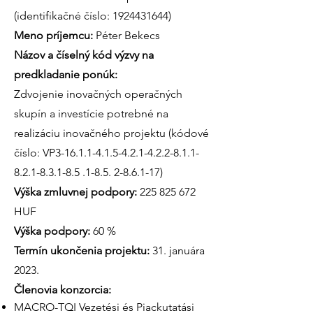
(identifikačné číslo: 1924431644)
Meno príjemcu:
Péter Bekecs
Názov a číselný kód výzvy na
predkladanie ponúk:
Zdvojenie inovačných operačných
skupín a investície potrebné na
realizáciu inovačného projektu (kódové
číslo: VP3-16.1.1-4.1.5-4.2.1-4.2.2-8.1.1-
8.2.1-8.3.1-8.5 .1-8.5. 2-8.6.1-17)
Výška zmluvnej podpory:
225 825 672
HUF
Výška podpory:
60 %
Termín ukončenia projektu:
31. januára
2023.
Členovia konzorcia:
MACRO-TQI Vezetési és Piackutatási