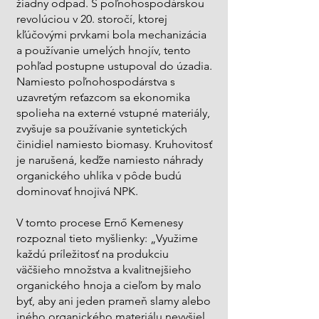
žiadny odpad. S poľnohospodárskou
revolúciou v 20. storočí, ktorej
kľúčovými prvkami bola mechanizácia
a používanie umelýc
h hnojív, tento
pohľad postupne ustupoval do úzadia.
Namiesto poľnohospodárstva s
uzavretým reťazcom sa ekonomika
spolieha na externé vstupné materiály,
zvyšuje sa používanie syntetických
činidiel namiesto biomasy. Kruhovitosť
je narušená, keďže namiesto náhrady
organického uhlíka v pôde budú
dominovať hnojivá NPK.
V tomto procese Ernő Kemenesy
rozpoznal tieto myšlienky: „Využime
každú príležitosť na produkciu
väčšieho množstva a kvalitnejšieho
organického hnoja a cieľom by malo
byť, aby ani jeden prameň slamy alebo
iného organického materiálu nevyšiel