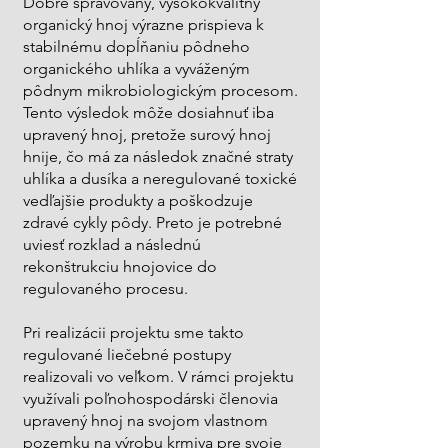
Dobre spravovaný, vysokokvalitný
organický hnoj výrazne prispieva k
stabilnému dopĺňaniu pôdneho
organického uhlíka a vyváženým
pôdnym mikrobiologickým procesom.
Tento výsledok môže dosiahnuť iba
upravený hnoj, pretože surový hnoj
hnije, čo má za následok značné straty
uhlíka a dusíka a neregulované toxické
vedľajšie produkty a poškodzuje
zdravé cykly pôdy. Preto je potrebné
uviesť rozklad a následnú
rekonštrukciu hnojovice do
regulovaného procesu.
Pri realizácii projektu sme takto
regulované liečebné postupy
realizovali vo veľkom. V rámci projektu
využívali poľnohospodárski členovia
upravený hnoj na svojom vlastnom
pozemku na výrobu krmiva pre svoje