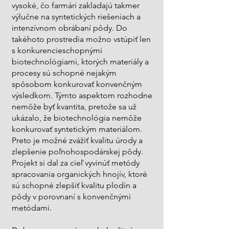
vysoké, čo farmári zakladajú takmer
výlučne na syntetických riešeniach a
intenzívnom obrábaní pôdy. Do
takéhoto prostredia možno vstúpiť len
s konkurencieschopnými
biotechnológiami, ktorých materiály a
procesy sú schopné nejakým
spôsobom konkurovať konvenčným
výsledkom. Týmto aspektom rozhodne
nemôže byť kvantita, pretože sa už
ukázalo, že biotechnológia nemôže
konkurovať syntetickým materiálom.
Preto je možné zvážiť kvalitu úrody a
zlepšenie poľnohospodárskej pôdy.
Projekt si dal za cieľ vyvinúť metódy
spracovania organických hnojív, ktoré
sú schopné zlepšiť kvalitu plodín a
pôdy v porovnaní s konvenčnými
metódami.