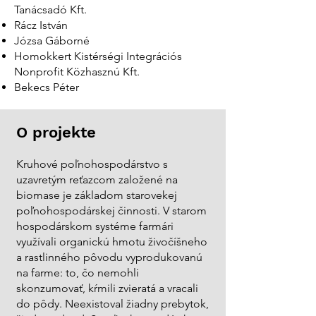
Tanácsadó Kft.
Rácz István
Józsa Gáborné
Homokkert Kistérségi Integrációs
Nonprofit Közhasznú Kft.
Bekecs Péter
O projekte
Kruhové poľnohospodárstvo s
uzavretým reťazcom založené na
biomase je základom starovekej
poľnohospodárskej činnosti. V starom
hospodárskom systéme farmári
využívali organickú hmotu živočíšneho
a rastlinného pôvodu vyprodukovanú
na farme: to, čo nemohli
skonzumovať, kŕmili zvieratá a vracali
do pôdy. Neexistoval žiadny prebytok,