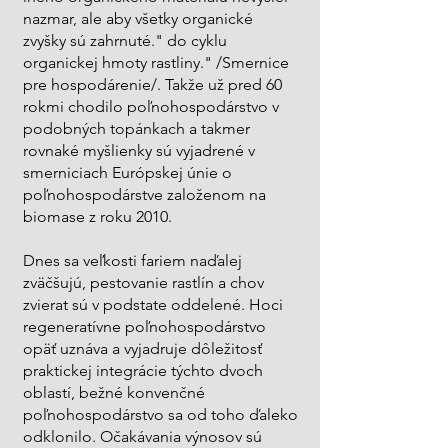
nazmar, ale aby všetky organické
zvyšky sú zahrnuté." do cyklu
organickej hmoty rastliny." /Smernice
pre hospodárenie/. Takže už pred 60
rokmi chodilo poľnohospodárstvo v
podobných topánkach a takmer
rovnaké myšlienky sú vyjadrené v
smerniciach Európskej únie o
poľnohospodárstve založenom na
biomase z roku 2010.
Dnes sa veľkosti fariem naďalej
zväčšujú, pestovanie rastlín a chov
zvierat sú v podstate oddelené. Hoci
regeneratívne poľnohospodárstvo
opäť uznáva a vyjadruje dôležitosť
praktickej integrácie týchto dvoch
oblastí, bežné konvenčné
poľnohospodárstvo sa od toho ďaleko
odklonilo. Očakávania výnosov sú