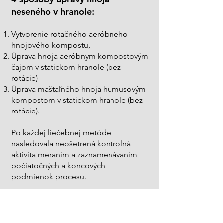
neseného v hranole:
Vytvorenie rotačného aeróbneho
hnojového kompostu,
Úprava hnoja aeróbnym kompostovým
čajom v statickom hranole (bez
rotácie)
Úprava maštaľného hnoja humusovým
kompostom v statickom hranole (bez
rotácie).
Po každej liečebnej metóde
nasledovala neošetrená kontrolná
aktivita meraním a zaznamenávaním
počiatočných a koncových
podmienok procesu.
Cieľom projektu bolo nielen vyvinúť
technológie úpravy maštaľného hnoja,
ale aj spoznať vplyv upraveného