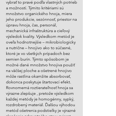
vybrať to pravé podľa vlastných potrieb
a možností. Týmito kritériami sú
množstvo organického hnoja, miera
jeho produkcie, sezónnosť, priestor na
úpravu hnoja, čas, personál,
mechanická infraštruktúra a cieľový
výsledok kvality. Výsledkom metód je
oveľa hodnotnejšie – mikrobiologicky
a nutrične – hnojivo ako to súčasné,
ktoré je vo všetkých prípadoch bez
semien burín. Týmto spôsobom je
možné dané množstvo hnojiva použiť
na väčšej ploche a ošetrené hnojivo
môže rastlina okamžite absorbovať,
dokonca poskytuje štartovací efekt.
Rovnomerná roztierateľnosť hnoja sa
výrazne zlepšuje , pretože výsledkom
každej metódy je homogénny, sypký,
rozdrobený materiál. Ďalšou výhodou
metód ošetrenia podstielky je výrazné