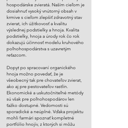
hospodárske zvieratá. Naším cieľom je
dosiahnuť vysoký vnútorný obsah v
krmive s cieľom zlepšiť zdravotný stav
zvierat, ich úžitkovosť a kvalitu
výslednej podstielky a hnoja. Kvalita
podstielky, hnoja a úrody rok čo rok
dokazujú účinnosť modelu kruhového
poľnohospodárstva s uzavretým
reťazcom.
Dopyt po spracovaní organického
hnoja možno povedať, že je
všeobecný tak pre chovateľov zvierat,
ako aj pre pestovateľov rastlín.
Ekonomické a uskutočniteľné metódy
sú však pre poľnohospodárov len
ťažko dostupné. Vedomosti sú
sporadické a neúplné. Vďaka projektu
mohli farmári spoznať kompletné
portfólio hnojív, z ktorých si môžu