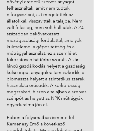
növényi eredetű szerves anyagot
felhasználtak: amit nem tudtak
elfogyasztani, azt megetették az
állatokkal, visszavitték a talajba. Nem
volt felesleg, nem volt hulladék. A 20.
században bekövetkezett
mezőgazdasági fordulattal, amelyek
kulcselemei a gépesítettség és a
műtrágyahasználat, ez a szemlélet
fokozatosan háttérbe szorult. A zárt
láncú gazdálkodás helyett a gazdaság
külső input anyagokra támaszkodik, a
biomassza helyett a szintetikus szerek
használata erősödik. A körkörösség
megszakad, hiszen a talajban a szerves
szénpótlás helyett az NPK műtrágyák
egyeduralma jön el.
Ebben a folyamatban ismerte fel
Kemenesy Ernő a következő
gondolatokat: „Minden lehetőséget