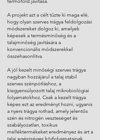
termőföld javítása.
A projekt azt a célt tűzte ki maga elé,
hogy olyan szerves trágya feldolgozási
módszereket dolgoz ki, amelyek
képesek a termésminőség és a
talajminőség javítására a
konvencionális módszerekkel
összehasonlítva.
A jól kezelt minőségi szerves trágya
nagyban hozzájárul a talaj stabil
szerves szénpótláshoz, a
kiegyensúlyozott talaj mikrobiológiai
folyamatokhoz. Csak a kezelt trágya
képes ezt az eredményt hozni, ugyanis
a nyers trágya rothad, amely jelentős
szén és nitrogén veszteséget és
szabályozatlan, toxikus
melléktermékeket eredményez és árt a
talaj egészséges körfolyamatainak.