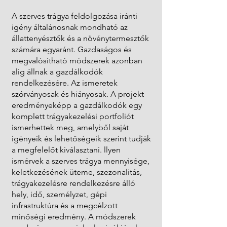
A szerves trágya feldolgozása iránti
igény általánosnak mondható az
állattenyésztők és a növénytermesztők
számára egyaránt. Gazdaságos és
megvalósítható módszerek azonban
alig állnak a gazdálkodók
rendelkezésére. Az ismeretek
szórványosak és hiányosak. A projekt
eredményeképp a gazdálkodók egy
komplett trágyakezelési portfoliót
ismerhettek meg, amelyből saját
igényeik és lehetőségeik szerint tudják
a megfelelőt kiválasztani. llyen
ismérvek a szerves trágya mennyisége,
keletkezésének üteme, szezonalitás,
trágyakezelésre rendelkezésre álló
hely, idő, személyzet, gépi
infrastruktúra és a megcélzott
minőségi eredmény. A módszerek