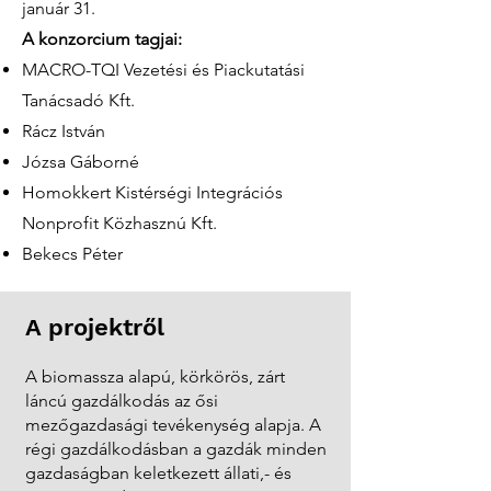
január 31.
A konzorcium tagjai:
MACRO-TQI Vezetési és Piackutatási
Tanácsadó Kft.
Rácz István
Józsa Gáborné
Homokkert Kistérségi Integrációs
Nonprofit Közhasznú Kft.
Bekecs Péter
A projektről
A biomassza alapú, körkörös, zárt
láncú gazdálkodás az ősi
mezőgazdasági tevékenység alapja. A
régi gazdálkodásban a gazdák minden
gazdaságban keletkezett állati,- és