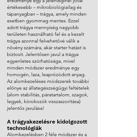
eredménye egy a jelenleginél jóval
értékesebb – mikrobiológiailag és
tápanyagban – trágya, amely minden
esetben gyommag mentes. Ezzel
adott trágya mennyiség nagyobb
területen használható fel és a kezelt
trágya azonnal felvehetővé válik a
növény számára, akár starter hatást is
biztosít. Jelentősen javul a trágya
egyenletes szórhatósága, mivel
minden módszer eredménye egy
homogén, laza, leaprózódott anyag.
Az alomkezeléses módszerek további
előnye az állategészségügyi feltételek
(alom stabilitás, páratartalom, szagok,
legyek, kórokozók visszaszorítása)
jelentős javulása!
A trágyakezelésre kidolgozott
technológiák
Alomkezelésben 2 féle módszer és a