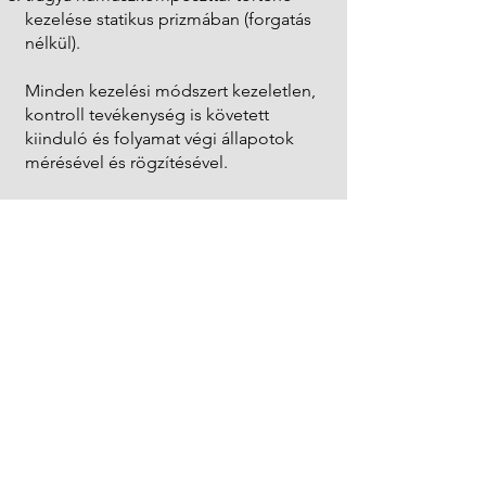
kezelése statikus prizmában (forgatás
nélkül).
Minden kezelési módszert kezeletlen,
kontroll tevékenység is követett
kiinduló és folyamat végi állapotok
mérésével és rögzítésével.
A projekt célja nem csak az volt, hogy
trágyakezelési technológiák
dolgozzunk ki, hanem az is, hogy a
kezelt trágyák talajra és növényekre
gyakorolt hatását is megismerjük. Két
évben történt kezelt trágya kihordás a
3 gazdaság által kijelölt kísérleti
helyszínekre 3-10 Ha közötti terület
nagyságokon. Minden esetben
kontroll tábla kísérte a kísérleti
vizsgálatokat.