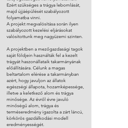
Ezért szükséges a trágya lebomlását,
majd újjáépülését szabályozott
folyamatba vinni.
A projekt megvalósítása során ilyen
szabályozott kezelési eljárásokat
valósítottunk meg nagyüzemi szinten.
A projektben a mezőgazdasági tagok
saját földjein használták fel a kezelt
trágyát haszonállataik takarmányának
előállítására. Célunk a magas
beltartalom elérése a takarmányban
azért, hogy javuljon az állatok
egészségi állapota, hozamképessége,
illetve a keletkező alom és trágya
minősége. Az évről évre javuló
minőségű alom, trágya és
terméseredmény igazolta a zárt láncú,
körkörös gazdálkodási modell
eredményességét.