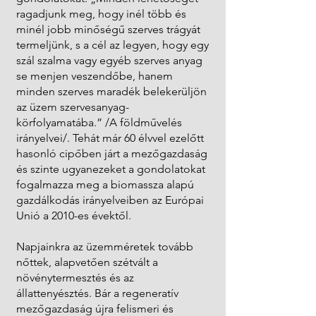
ragadjunk meg, hogy inél több és
minél jobb minőségű szerves trágyát
termeljünk, s a cél az legyen, hogy egy
szál szalma vagy egyéb szerves anyag
se menjen veszendőbe, hanem
minden szerves maradék belekerüljön
az üzem szervesanyag-
körfolyamatába.” /A földművelés
irányelvei/. Tehát már 60 élvvel ezelőtt
hasonló cipőben járt a mezőgazdaság
és szinte ugyanezeket a gondolatokat
fogalmazza meg a biomassza alapú
gazdálkodás irányelveiben az Európai
Unió a 2010-es évektől.
Napjainkra az üzemméretek tovább
nőttek, alapvetően szétvált a
növénytermesztés és az
állattenyésztés. Bár a regeneratív
mezőgazdaság újra felismeri és